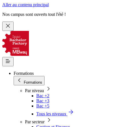
Aller au contenu principal
Nos campus sont ouverts tout l'été !
Formations
Formations
Par niveau
Bac +2
Bac +3
Bac +5
Tous les niveaux
Par secteur
Gestion et Finance