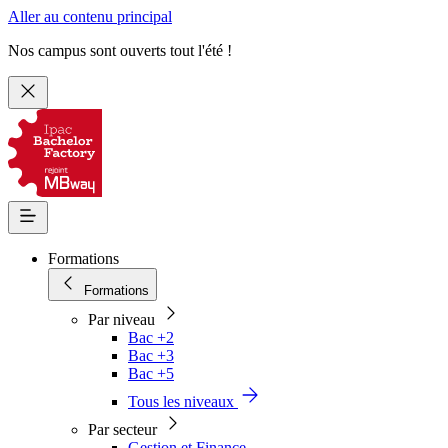
Aller au contenu principal
Nos campus sont ouverts tout l'été !
Formations
Formations
Par niveau
Bac +2
Bac +3
Bac +5
Tous les niveaux
Par secteur
Gestion et Finance