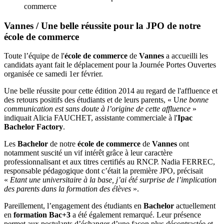
commerce
Vannes / Une belle réussite pour la JPO de notre
école de commerce
Toute l’équipe de l'
école de commerce
de
Vannes
a accueilli les
candidats ayant fait le déplacement pour la Journée Portes Ouvertes
organisée ce samedi 1er février.
Une belle réussite pour cette édition 2014 au regard de l'affluence et
des retours positifs des étudiants et de leurs parents, « U
ne bonne
communication est sans doute à l’origine de cette affluence
»
indiquait Alicia FAUCHET, assistante commerciale à l'
Ipac
Bachelor Factory
.
Les
Bachelor
de notre
école de commerce
de
Vannes
ont
notamment suscité un vif intérêt grâce à leur caractère
professionnalisant et aux titres certifiés au RNCP. Nadia FERREC,
responsable pédagogique dont c’était la première JPO, précisait
«
Etant une universitaire à la base, j’ai été surprise de l’implication
des parents dans la formation des élèves
».
Pareillement, l’engagement des étudiants en
Bachelor
actuellement
en
formation Bac+3
a été également remarqué. Leur présence
permet aux postulants d’échanger d’une façon plus décontractée et