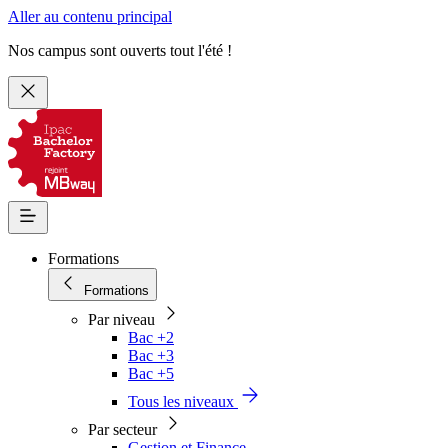
Aller au contenu principal
Nos campus sont ouverts tout l'été !
Formations
Formations
Par niveau
Bac +2
Bac +3
Bac +5
Tous les niveaux
Par secteur
Gestion et Finance