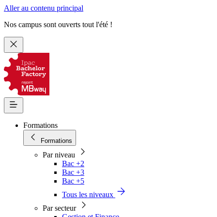
Aller au contenu principal
Nos campus sont ouverts tout l'été !
Formations
Formations
Par niveau
Bac +2
Bac +3
Bac +5
Tous les niveaux
Par secteur
Gestion et Finance