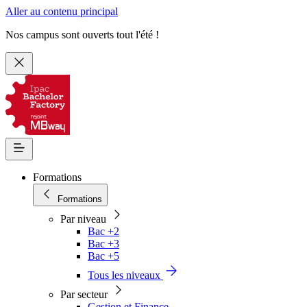
Aller au contenu principal
Nos campus sont ouverts tout l'été !
Formations
Formations
Par niveau
Bac +2
Bac +3
Bac +5
Tous les niveaux
Par secteur
Gestion et Finance