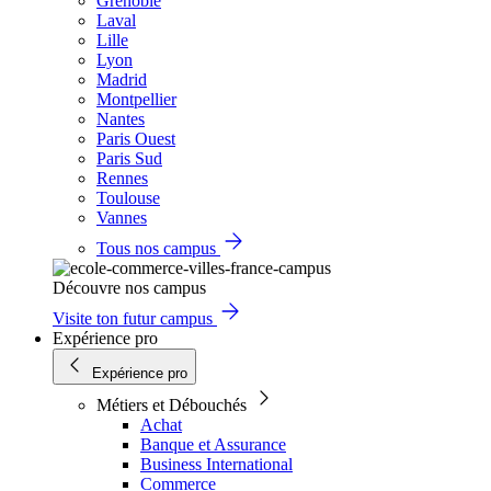
Grenoble
Laval
Lille
Lyon
Madrid
Montpellier
Nantes
Paris Ouest
Paris Sud
Rennes
Toulouse
Vannes
Tous nos campus
Découvre nos campus
Visite ton futur campus
Expérience pro
Expérience pro
Métiers et Débouchés
Achat
Banque et Assurance
Business International
Commerce