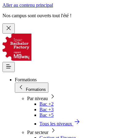
Aller au contenu principal
Nos campus sont ouverts tout l'été !
Formations
Formations
Par niveau
Bac +2
Bac +3
Bac +5
Tous les niveaux
Par secteur
Gestion et Finance