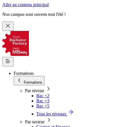
Aller au contenu principal
Nos campus sont ouverts tout l'été !
Formations
Formations
Par niveau
Bac +2
Bac +3
Bac +5
Tous les niveaux
Par secteur
Gestion et Finance