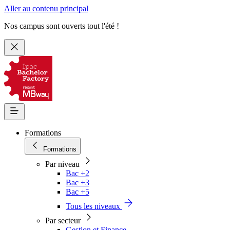
Aller au contenu principal
Nos campus sont ouverts tout l'été !
Formations
Formations
Par niveau
Bac +2
Bac +3
Bac +5
Tous les niveaux
Par secteur
Gestion et Finance