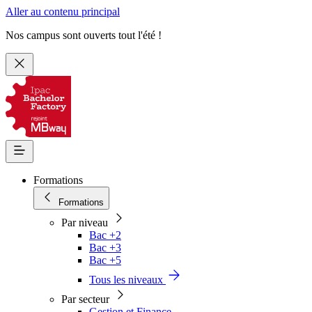
Aller au contenu principal
Nos campus sont ouverts tout l'été !
Formations
Formations
Par niveau
Bac +2
Bac +3
Bac +5
Tous les niveaux
Par secteur
Gestion et Finance