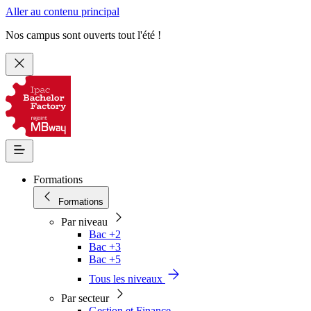
Aller au contenu principal
Nos campus sont ouverts tout l'été !
Formations
Formations
Par niveau
Bac +2
Bac +3
Bac +5
Tous les niveaux
Par secteur
Gestion et Finance