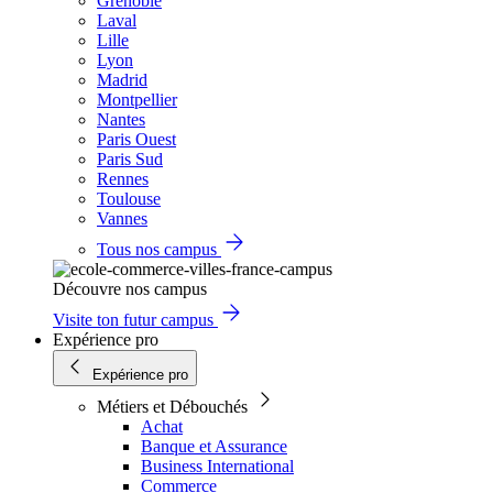
Grenoble
Laval
Lille
Lyon
Madrid
Montpellier
Nantes
Paris Ouest
Paris Sud
Rennes
Toulouse
Vannes
Tous nos campus
Découvre nos campus
Visite ton futur campus
Expérience pro
Expérience pro
Métiers et Débouchés
Achat
Banque et Assurance
Business International
Commerce