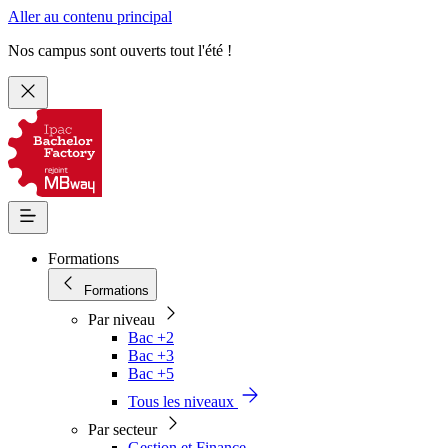
Aller au contenu principal
Nos campus sont ouverts tout l'été !
Formations
Formations
Par niveau
Bac +2
Bac +3
Bac +5
Tous les niveaux
Par secteur
Gestion et Finance