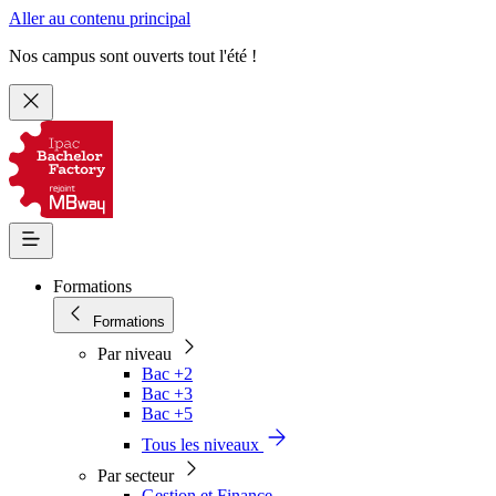
Aller au contenu principal
Nos campus sont ouverts tout l'été !
Formations
Formations
Par niveau
Bac +2
Bac +3
Bac +5
Tous les niveaux
Par secteur
Gestion et Finance