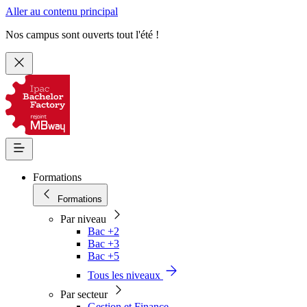
Aller au contenu principal
Nos campus sont ouverts tout l'été !
Formations
Formations
Par niveau
Bac +2
Bac +3
Bac +5
Tous les niveaux
Par secteur
Gestion et Finance