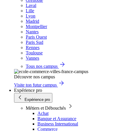
Grenoble
Laval
Lille
Lyon
Madrid
Montpellier
Nantes
Paris Ouest
Paris Sud
Rennes
Toulouse
Vannes
Tous nos campus
Découvre nos campus
Visite ton futur campus
Expérience pro
Expérience pro
Métiers et Débouchés
Achat
Banque et Assurance
Business International
Commerce