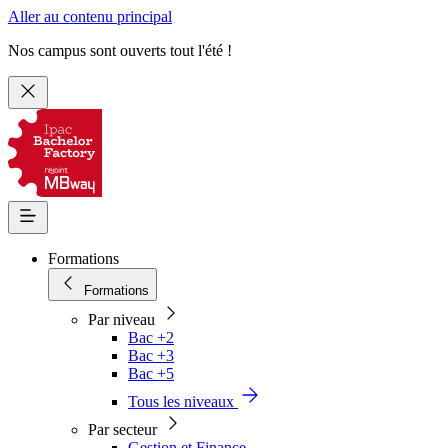
Aller au contenu principal
Nos campus sont ouverts tout l'été !
Formations
Formations
Par niveau
Bac +2
Bac +3
Bac +5
Tous les niveaux
Par secteur
Gestion et Finance