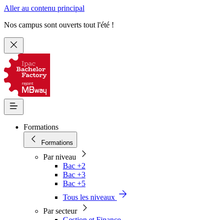
Aller au contenu principal
Nos campus sont ouverts tout l'été !
Formations
Formations
Par niveau
Bac +2
Bac +3
Bac +5
Tous les niveaux
Par secteur
Gestion et Finance