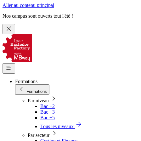
Aller au contenu principal
Nos campus sont ouverts tout l'été !
Formations
Formations
Par niveau
Bac +2
Bac +3
Bac +5
Tous les niveaux
Par secteur
Gestion et Finance