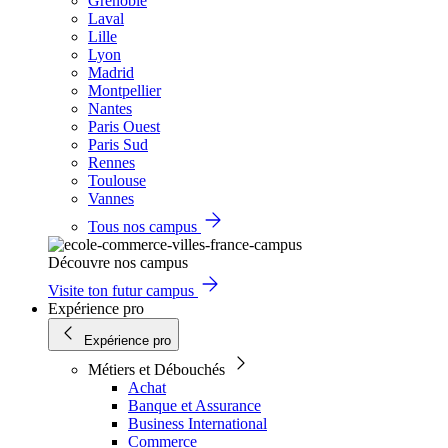
Grenoble
Laval
Lille
Lyon
Madrid
Montpellier
Nantes
Paris Ouest
Paris Sud
Rennes
Toulouse
Vannes
Tous nos campus
Découvre nos campus
Visite ton futur campus
Expérience pro
Expérience pro
Métiers et Débouchés
Achat
Banque et Assurance
Business International
Commerce