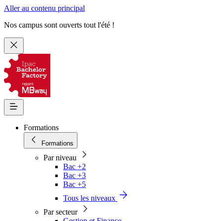
Aller au contenu principal
Nos campus sont ouverts tout l'été !
Formations
Formations
Par niveau
Bac +2
Bac +3
Bac +5
Tous les niveaux
Par secteur
Gestion et Finance