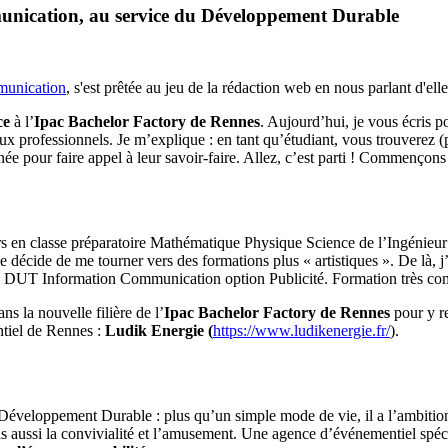
munication, au service du Développement Durable
munication
, s'est prêtée au jeu de la rédaction web en nous parlant d'elle
ce
à l’
Ipac Bachelor Factory de Rennes
. Aujourd’hui, je vous écris 
ux professionnels. Je m’explique : en tant qu’étudiant, vous trouverez (p
 année pour faire appel à leur savoir-faire. Allez, c’est parti ! Commen
ars en classe préparatoire Mathématique Physique Science de l’Ingénieur
 je décide de me tourner vers des formations plus « artistiques ». De là, 
n DUT Information Communication option Publicité. Formation très compl
ns la nouvelle filière de l’
Ipac Bachelor Factory de Rennes
pour y re
ntiel de Rennes :
Ludik Energie (
https://www.ludikenergie.fr/
).
 Le Développement Durable : plus qu’un simple mode de vie, il a l’ambiti
s aussi la convivialité et l’amusement. Une agence d’événementiel spéc