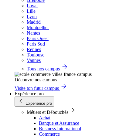
Grenoble
Laval
Lille
Lyon
Madrid
Montpellier
Nantes
Paris Ouest
Paris Sud
Rennes
Toulouse
Vannes
Tous nos campus
Découvre nos campus
Visite ton futur campus
Expérience pro
Expérience pro
Métiers et Débouchés
Achat
Banque et Assurance
Business International
Commerce