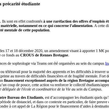
a précarité étudiante
. Ils sont en effet confrontés
à une raréfaction des offres d’emplois ét
 matérielle, notamment en ce qui concerne l’alimentation
. A cette 
nté mentale de cette population
.
n des 17 et 18 décembre 2020, un amendement visant à apporter 1 M€ p
e ce fonds au
CROUS de Rennes Bretagne
.
séances de sophrologie via Teams ont été organisées au sein du campus
Ip
u télétravail pour la majorité des apprentis et les difficultés à trouver 
xprime au travers de difficultés financières et de fragilité mentale. Fort d
 un
financement exceptionnel auprès de la région Bretagne acco
u’un coup de pouce, cette action va renforcer le collectif étudiants/appr
éléguée de l'école et coordinatrice de la Vie au sein du Campus.
otre Bureau des Etudiants
, est d’accompagner les étudiants quels qu’i
de de distanciel, et dans ce contexte en particulier, de faire preuve de 
ndre à cet appel de La Région pour le financement d’aides à destinatio