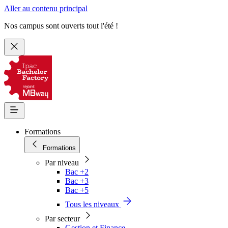
Aller au contenu principal
Nos campus sont ouverts tout l'été !
Formations
Formations
Par niveau
Bac +2
Bac +3
Bac +5
Tous les niveaux
Par secteur
Gestion et Finance