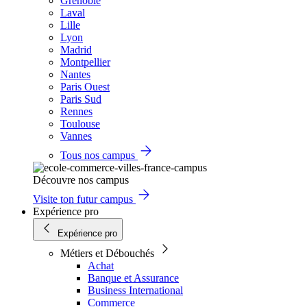
Grenoble
Laval
Lille
Lyon
Madrid
Montpellier
Nantes
Paris Ouest
Paris Sud
Rennes
Toulouse
Vannes
Tous nos campus
Découvre nos campus
Visite ton futur campus
Expérience pro
Expérience pro
Métiers et Débouchés
Achat
Banque et Assurance
Business International
Commerce