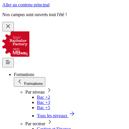
Aller au contenu principal
Nos campus sont ouverts tout l'été !
Formations
Formations
Par niveau
Bac +2
Bac +3
Bac +5
Tous les niveaux
Par secteur
Gestion et Finance