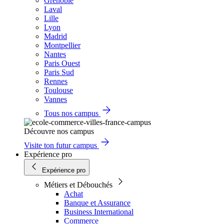
Grenoble
Laval
Lille
Lyon
Madrid
Montpellier
Nantes
Paris Ouest
Paris Sud
Rennes
Toulouse
Vannes
Tous nos campus
Découvre nos campus
Visite ton futur campus
Expérience pro
Expérience pro
Métiers et Débouchés
Achat
Banque et Assurance
Business International
Commerce