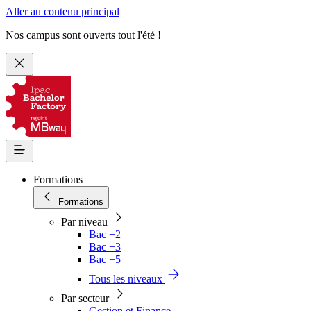
Aller au contenu principal
Nos campus sont ouverts tout l'été !
Formations
Formations
Par niveau
Bac +2
Bac +3
Bac +5
Tous les niveaux
Par secteur
Gestion et Finance