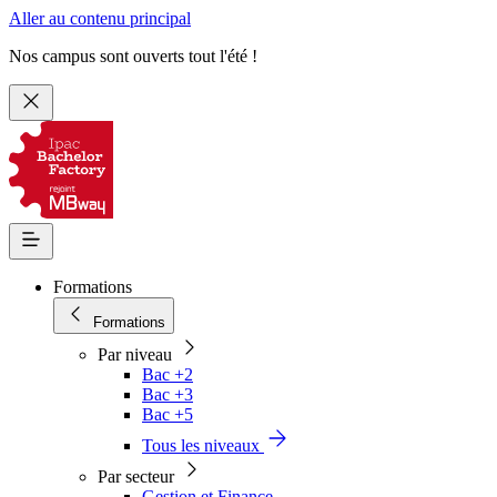
Aller au contenu principal
Nos campus sont ouverts tout l'été !
Formations
Formations
Par niveau
Bac +2
Bac +3
Bac +5
Tous les niveaux
Par secteur
Gestion et Finance