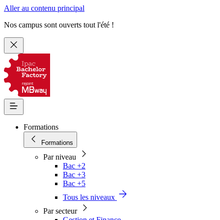
Aller au contenu principal
Nos campus sont ouverts tout l'été !
Formations
Formations
Par niveau
Bac +2
Bac +3
Bac +5
Tous les niveaux
Par secteur
Gestion et Finance