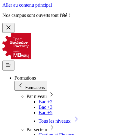
Aller au contenu principal
Nos campus sont ouverts tout l'été !
Formations
Formations
Par niveau
Bac +2
Bac +3
Bac +5
Tous les niveaux
Par secteur
Gestion et Finance