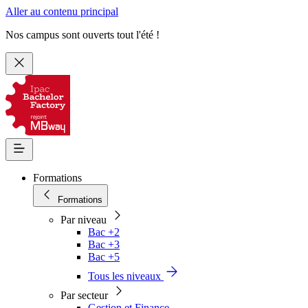
Aller au contenu principal
Nos campus sont ouverts tout l'été !
Formations
Formations
Par niveau
Bac +2
Bac +3
Bac +5
Tous les niveaux
Par secteur
Gestion et Finance