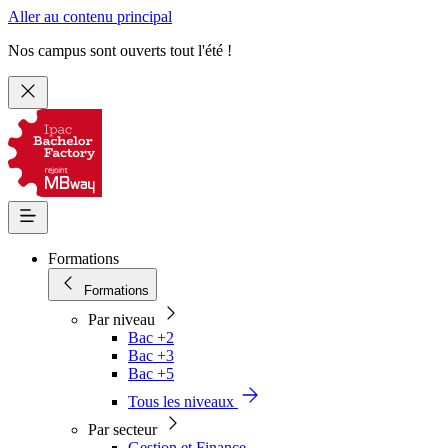
Aller au contenu principal
Nos campus sont ouverts tout l'été !
Formations
Formations
Par niveau
Bac +2
Bac +3
Bac +5
Tous les niveaux
Par secteur
Gestion et Finance