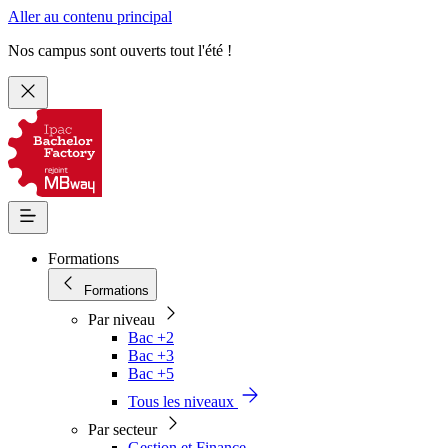
Aller au contenu principal
Nos campus sont ouverts tout l'été !
Formations
Formations
Par niveau
Bac +2
Bac +3
Bac +5
Tous les niveaux
Par secteur
Gestion et Finance