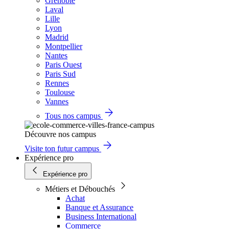
Grenoble
Laval
Lille
Lyon
Madrid
Montpellier
Nantes
Paris Ouest
Paris Sud
Rennes
Toulouse
Vannes
Tous nos campus
Découvre nos campus
Visite ton futur campus
Expérience pro
Expérience pro
Métiers et Débouchés
Achat
Banque et Assurance
Business International
Commerce