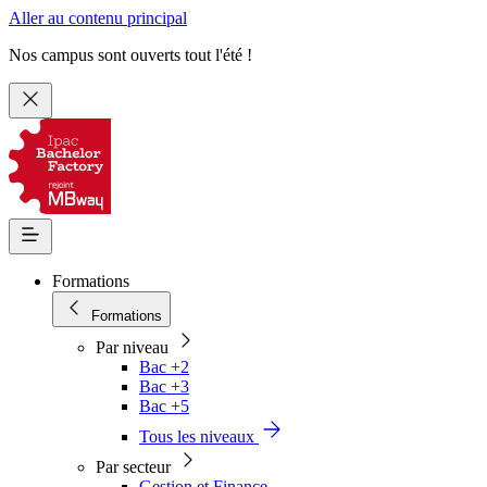
Aller au contenu principal
Nos campus sont ouverts tout l'été !
Formations
Formations
Par niveau
Bac +2
Bac +3
Bac +5
Tous les niveaux
Par secteur
Gestion et Finance