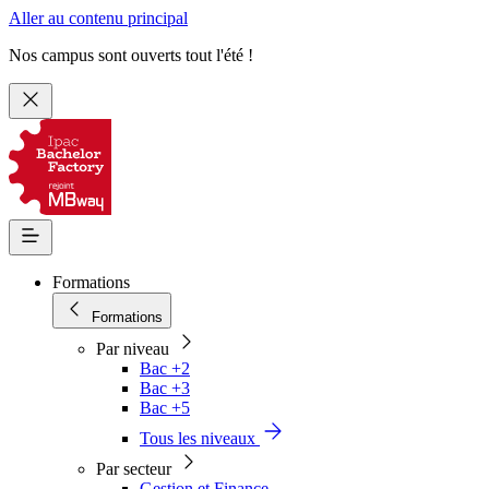
Aller au contenu principal
Nos campus sont ouverts tout l'été !
Formations
Formations
Par niveau
Bac +2
Bac +3
Bac +5
Tous les niveaux
Par secteur
Gestion et Finance