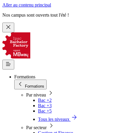
Aller au contenu principal
Nos campus sont ouverts tout l'été !
Formations
Formations
Par niveau
Bac +2
Bac +3
Bac +5
Tous les niveaux
Par secteur
Gestion et Finance