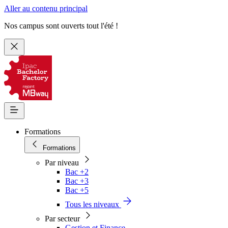
Aller au contenu principal
Nos campus sont ouverts tout l'été !
Formations
Formations
Par niveau
Bac +2
Bac +3
Bac +5
Tous les niveaux
Par secteur
Gestion et Finance