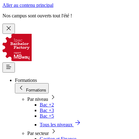
Aller au contenu principal
Nos campus sont ouverts tout l'été !
Formations
Formations
Par niveau
Bac +2
Bac +3
Bac +5
Tous les niveaux
Par secteur
Gestion et Finance