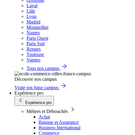
Grenoble
Laval
Lille
Lyon
Madrid
Montpellier
Nantes
Paris Ouest
Paris Sud
Rennes
Toulouse
Vannes
Tous nos campus
Découvre nos campus
Visite ton futur campus
Expérience pro
Expérience pro
Métiers et Débouchés
Achat
Banque et Assurance
Business International
Commerce