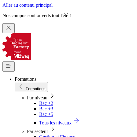
Aller au contenu principal
Nos campus sont ouverts tout l'été !
Formations
Formations
Par niveau
Bac +2
Bac +3
Bac +5
Tous les niveaux
Par secteur
Gestion et Finance