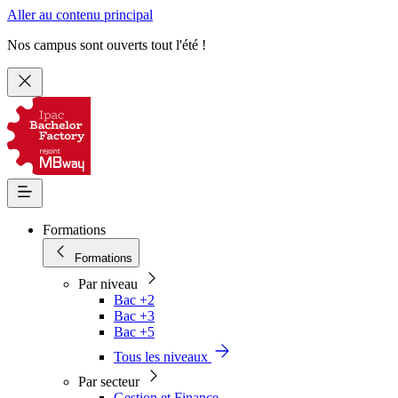
Aller au contenu principal
Nos campus sont ouverts tout l'été !
Formations
Formations
Par niveau
Bac +2
Bac +3
Bac +5
Tous les niveaux
Par secteur
Gestion et Finance