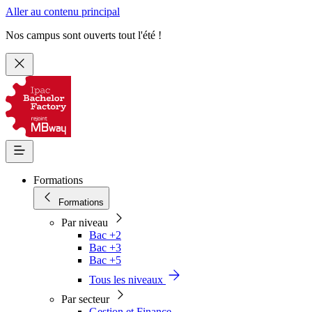
Aller au contenu principal
Nos campus sont ouverts tout l'été !
Formations
Formations
Par niveau
Bac +2
Bac +3
Bac +5
Tous les niveaux
Par secteur
Gestion et Finance