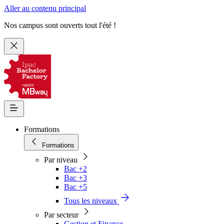
Aller au contenu principal
Nos campus sont ouverts tout l'été !
Formations
Formations
Par niveau
Bac +2
Bac +3
Bac +5
Tous les niveaux
Par secteur
Gestion et Finance