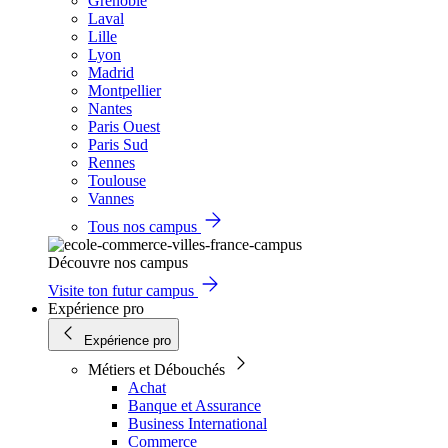
Grenoble
Laval
Lille
Lyon
Madrid
Montpellier
Nantes
Paris Ouest
Paris Sud
Rennes
Toulouse
Vannes
Tous nos campus
Découvre nos campus
Visite ton futur campus
Expérience pro
Expérience pro
Métiers et Débouchés
Achat
Banque et Assurance
Business International
Commerce