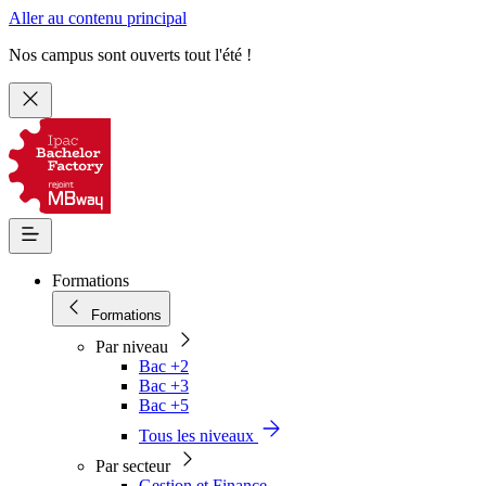
Aller au contenu principal
Nos campus sont ouverts tout l'été !
Formations
Formations
Par niveau
Bac +2
Bac +3
Bac +5
Tous les niveaux
Par secteur
Gestion et Finance