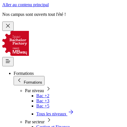
Aller au contenu principal
Nos campus sont ouverts tout l'été !
Formations
Formations
Par niveau
Bac +2
Bac +3
Bac +5
Tous les niveaux
Par secteur
Gestion et Finance