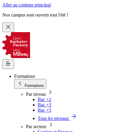
Aller au contenu principal
Nos campus sont ouverts tout l'été !
Formations
Formations
Par niveau
Bac +2
Bac +3
Bac +5
Tous les niveaux
Par secteur
Gestion et Finance