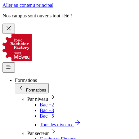
Aller au contenu principal
Nos campus sont ouverts tout l'été !
Formations
Formations
Par niveau
Bac +2
Bac +3
Bac +5
Tous les niveaux
Par secteur
Gestion et Finance