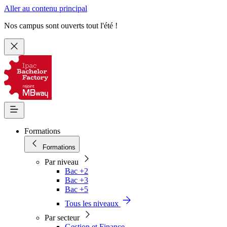
Aller au contenu principal
Nos campus sont ouverts tout l'été !
Formations
Formations
Par niveau
Bac +2
Bac +3
Bac +5
Tous les niveaux
Par secteur
Gestion et Finance