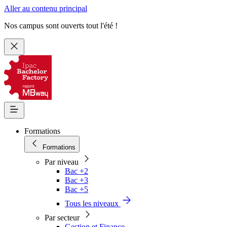
Aller au contenu principal
Nos campus sont ouverts tout l'été !
Formations
Formations
Par niveau
Bac +2
Bac +3
Bac +5
Tous les niveaux
Par secteur
Gestion et Finance