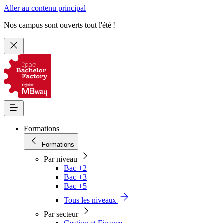
Aller au contenu principal
Nos campus sont ouverts tout l'été !
Formations
Formations
Par niveau
Bac +2
Bac +3
Bac +5
Tous les niveaux
Par secteur
Gestion et Finance