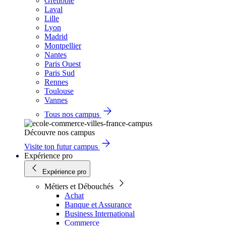
Grenoble
Laval
Lille
Lyon
Madrid
Montpellier
Nantes
Paris Ouest
Paris Sud
Rennes
Toulouse
Vannes
Tous nos campus
Découvre nos campus
Visite ton futur campus
Expérience pro
Expérience pro
Métiers et Débouchés
Achat
Banque et Assurance
Business International
Commerce