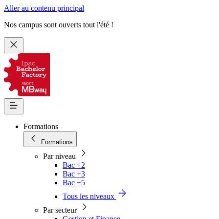
Aller au contenu principal
Nos campus sont ouverts tout l'été !
Formations
Formations
Par niveau
Bac +2
Bac +3
Bac +5
Tous les niveaux
Par secteur
Gestion et Finance