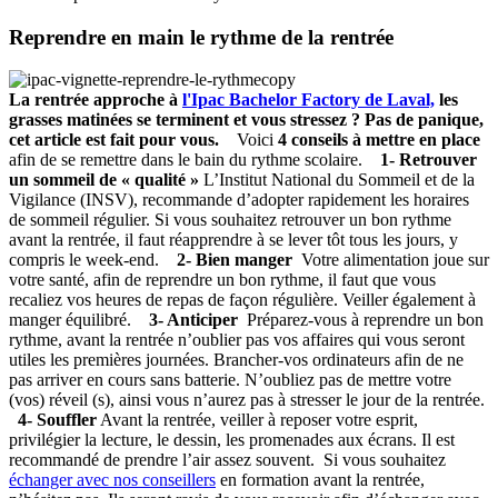
Reprendre en main le rythme de la rentrée
La rentrée approche à
l'Ipac Bachelor Factory de Laval,
les
grasses matinées se terminent et vous stressez ? Pas de panique,
cet article est fait pour vous.
Voici
4 conseils à mettre en place
afin de se remettre dans le bain du rythme scolaire.
1- Retrouver
un sommeil de « qualité »
L’Institut National du Sommeil et de la
Vigilance (INSV), recommande d’adopter rapidement les horaires
de sommeil régulier. Si vous souhaitez retrouver un bon rythme
avant la rentrée, il faut réapprendre à se lever tôt tous les jours, y
compris le week-end.
2- Bien manger
Votre alimentation joue sur
votre santé, afin de reprendre un bon rythme, il faut que vous
recaliez vos heures de repas de façon régulière. Veiller également à
manger équilibré.
3- Anticiper
Préparez-vous à reprendre un bon
rythme, avant la rentrée n’oublier pas vos affaires qui vous seront
utiles les premières journées. Brancher-vos ordinateurs afin de ne
pas arriver en cours sans batterie. N’oubliez pas de mettre votre
(vos) réveil (s), ainsi vous n’aurez pas à stresser le jour de la rentrée.
4- Souffler
Avant la rentrée, veiller à reposer votre esprit,
privilégier la lecture, le dessin, les promenades aux écrans. Il est
recommandé de prendre l’air assez souvent. Si vous souhaitez
échanger avec nos conseillers
en formation avant la rentrée,