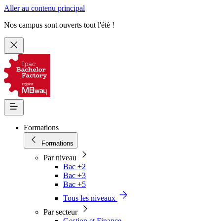
Aller au contenu principal
Nos campus sont ouverts tout l'été !
Formations
Formations
Par niveau
Bac +2
Bac +3
Bac +5
Tous les niveaux
Par secteur
Gestion et Finance