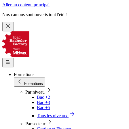
Aller au contenu principal
Nos campus sont ouverts tout l'été !
Formations
Formations
Par niveau
Bac +2
Bac +3
Bac +5
Tous les niveaux
Par secteur
Gestion et Finance