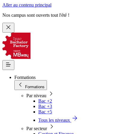
Aller au contenu principal
Nos campus sont ouverts tout l'été !
Formations
Formations
Par niveau
Bac +2
Bac +3
Bac +5
Tous les niveaux
Par secteur
Gestion et Finance