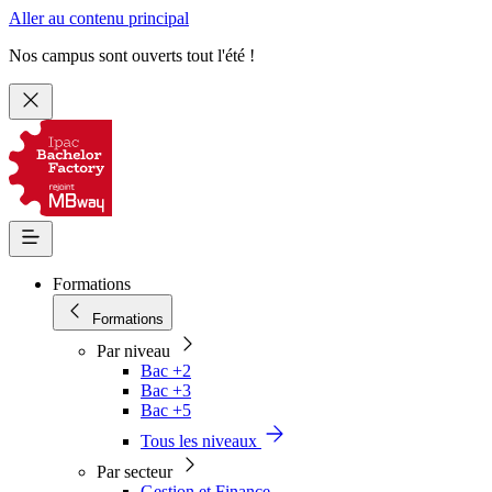
Aller au contenu principal
Nos campus sont ouverts tout l'été !
Formations
Formations
Par niveau
Bac +2
Bac +3
Bac +5
Tous les niveaux
Par secteur
Gestion et Finance