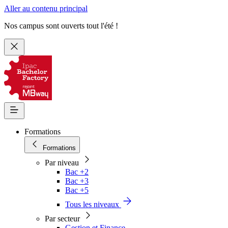
Aller au contenu principal
Nos campus sont ouverts tout l'été !
Formations
Formations
Par niveau
Bac +2
Bac +3
Bac +5
Tous les niveaux
Par secteur
Gestion et Finance