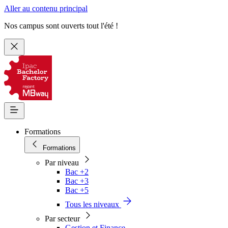
Aller au contenu principal
Nos campus sont ouverts tout l'été !
Formations
Formations
Par niveau
Bac +2
Bac +3
Bac +5
Tous les niveaux
Par secteur
Gestion et Finance