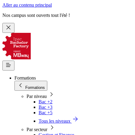
Aller au contenu principal
Nos campus sont ouverts tout l'été !
Formations
Formations
Par niveau
Bac +2
Bac +3
Bac +5
Tous les niveaux
Par secteur
Gestion et Finance